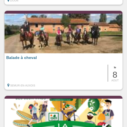
DIJON
Balade à cheval
le
8
AOUT
SEMUR-EN-AUXOIS