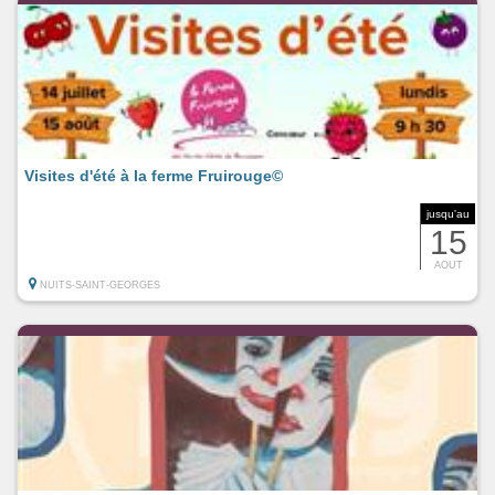
Visites d'été à la ferme Fruirouge©
jusqu'au
15
AOUT
NUITS-SAINT-GEORGES