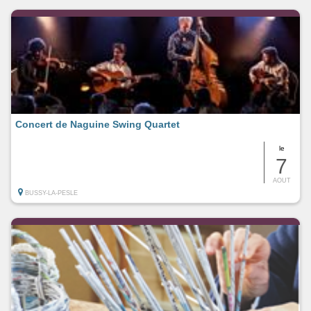
Concert de Naguine Swing Quartet
le
7
AOUT
BUSSY-LA-PESLE