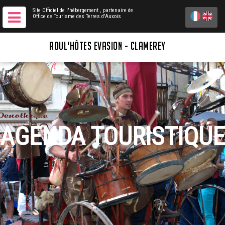
Site Officiel de l'hébergement
, partenaire de
Office de Tourisme des Terres d'Auxois
ROUL'HÔTES EVASION - CLAMEREY
AGENDA TOURISTIQUE