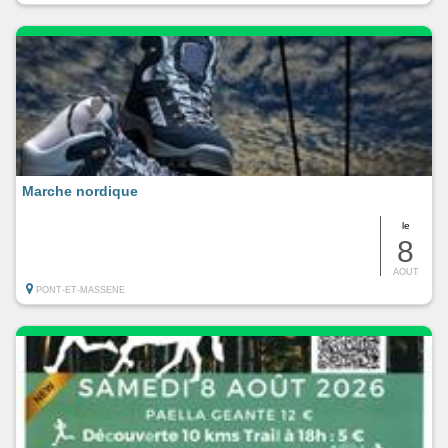
Marche nordique
le
8
AOUT
PONT-ET-MASSENE