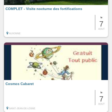
COMPLET - Visite nocturne des fortifications
le
7
AOUT
AUXONNE
Cosmos Cabaret
le
7
AOUT
SAINT-JEAN-DE-LOSNE