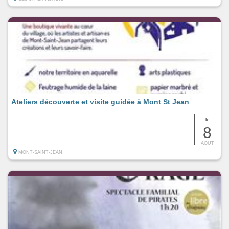
Ateliers découverte et visite guidée à Mont St Jean
le
8
AOUT
MONT-SAINT-JEAN