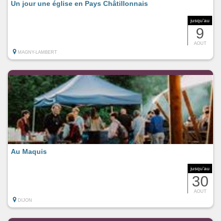
Un jour une église en Pays Châtillonnais
jusqu'au
9
AOUT
MAGNY-LAMBERT
Au Maquis
jusqu'au
30
AOUT
DIJON