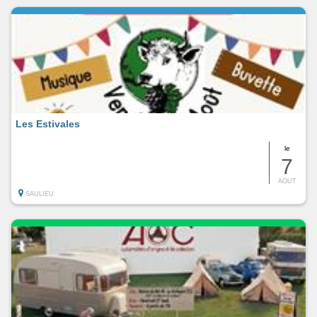
Les Estivales
le
7
AOUT
SAULIEU