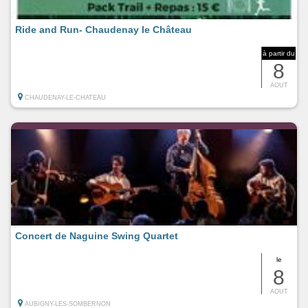
Ride and Run- Chaudenay le Château
à partir du
8
AOUT
CHAUDENAY-LE-CHATEAU
Concert de Naguine Swing Quartet
le
8
AOUT
AUBIGNY-LES-SOMBERNON