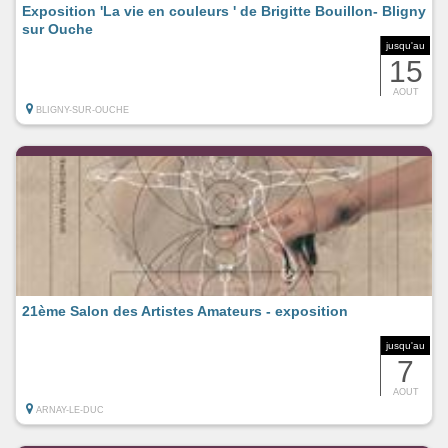
Exposition 'La vie en couleurs ' de Brigitte Bouillon- Bligny
sur Ouche
jusqu'au
15
AOUT
BLIGNY-SUR-OUCHE
21ème Salon des Artistes Amateurs - exposition
jusqu'au
7
AOUT
ARNAY-LE-DUC