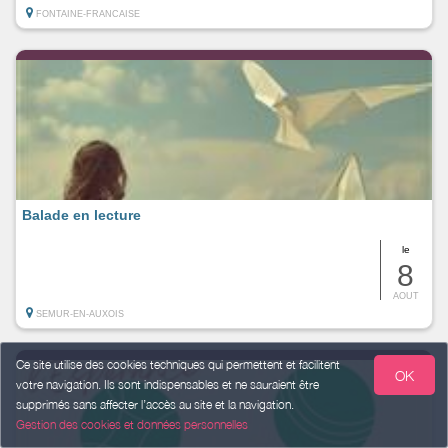
FONTAINE-FRANCAISE
Balade en lecture
le
8
AOUT
SEMUR-EN-AUXOIS
Ce site utilise des cookies techniques qui permettent et facilitent
OK
votre navigation. Ils sont indispensables et ne sauraient être
supprimés sans affecter l’accès au site et la navigation.
Gestion des cookies et données personnelles