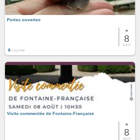
Portes ouvertes
le
8
AOUT
CULETRE
Visite commentée de Fontaine-Française
le
8
AOUT