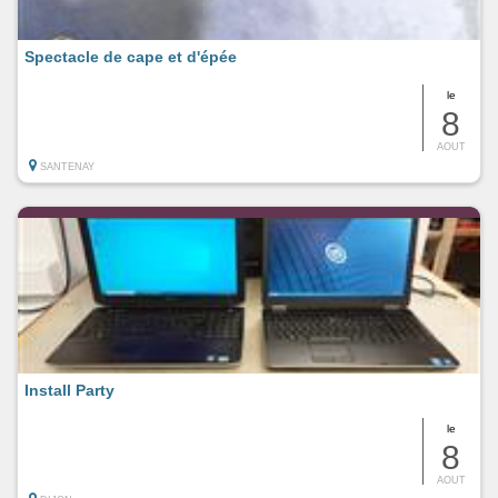
Spectacle de cape et d'épée
le
8
AOUT
SANTENAY
Install Party
le
8
AOUT