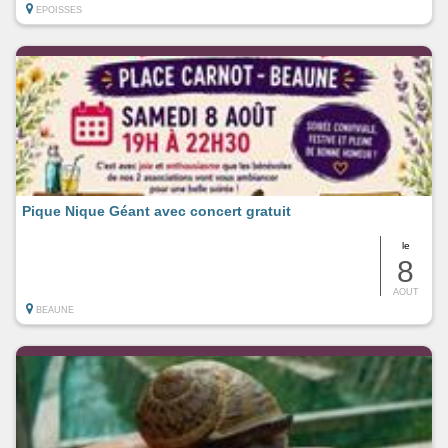
EPOISSES
Pique Nique Géant avec concert gratuit
le
8
AOUT
BEAUNE