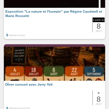
Exposition "La nature et l'humain" par Régine Caudwell et
Marie Rossetti
à partir du
8
AOUT
ARNAY-LE-DUC
Dîner concert avec Jerry Yell
le
8
AOUT
SEMUR-EN-AUXOIS