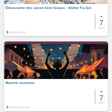
Découverte des savoir-faire locaux : Atelier Fa-Sol
le
7
AOUT
SAULX-LE-DUC
Marché nocturne
le
7
AOUT
PRECY-SOUS-THIL