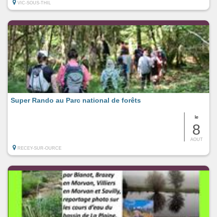
VIC-SOUS-THIL
Super Rando au Parc national de forêts
le
8
AOUT
RECEY-SUR-OURCE