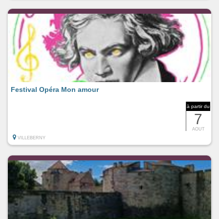
Festival Opéra Mon amour
à partir du
7
AOUT
VILLEBERNY