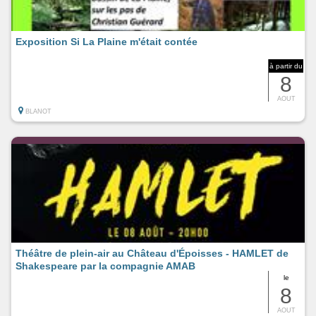
Exposition Si La Plaine m'était contée
à partir du
8
AOUT
BLANOT
Théâtre de plein-air au Château d'Époisses - HAMLET de
Shakespeare par la compagnie AMAB
le
8
AOUT