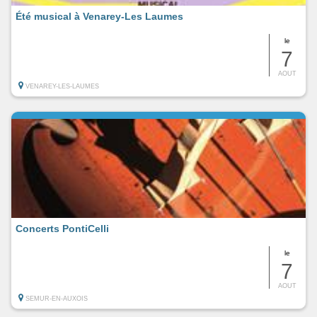
Été musical à Venarey-Les Laumes
le
7
AOUT
VENAREY-LES-LAUMES
Concerts PontiCelli
le
7
AOUT
SEMUR-EN-AUXOIS