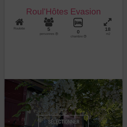
Roul'Hôtes Evasion
5
18
Roulotte
0
personnes
m2
chambre
SÉLECTIONNER