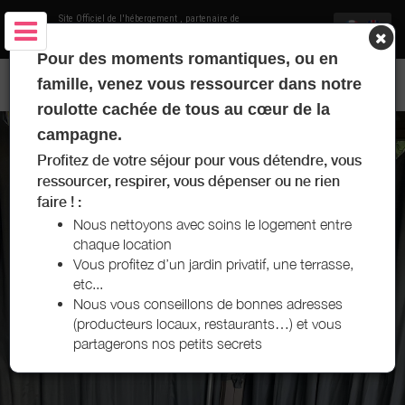
Site Officiel de l'hébergement
, partenaire de
Office de Tourisme des Terres d'Auxois
Pour des moments romantiques, ou en
ROUL'HÔTES EVASION - CLAMEREY
famille, venez vous ressourcer dans notre
roulotte cachée de tous au cœur de la
campagne.
Profitez de votre séjour pour vous détendre, vous
ressourcer, respirer, vous dépenser ou ne rien
faire ! :
Nous nettoyons avec soins le logement entre
chaque location
Vous profitez d’un jardin privatif, une terrasse,
etc...
Nous vous conseillons de bonnes adresses
(producteurs locaux, restaurants…) et vous
partagerons nos petits secrets