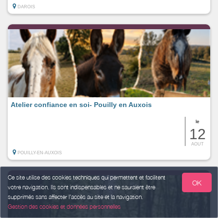
DAROIS
Atelier confiance en soi- Pouilly en Auxois
le
12
AOUT
POUILLY-EN-AUXOIS
Ce site utilise des cookies techniques qui permettent et facilitent
OK
votre navigation. Ils sont indispensables et ne sauraient être
supprimés sans affecter l’accès au site et la navigation.
Gestion des cookies et données personnelles