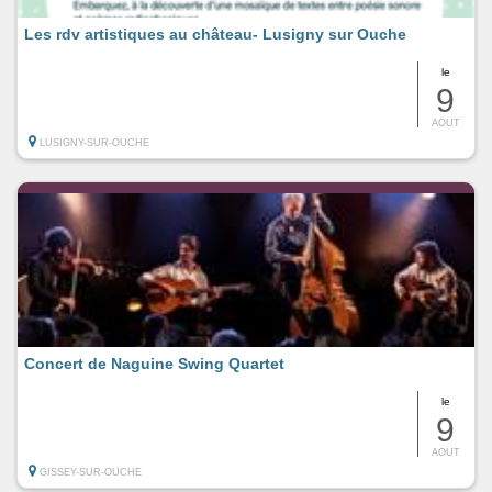
Les rdv artistiques au château- Lusigny sur Ouche
le
9
AOUT
LUSIGNY-SUR-OUCHE
Concert de Naguine Swing Quartet
le
9
AOUT
GISSEY-SUR-OUCHE