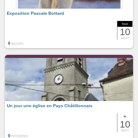
Exposition Pascale Bottard
from
10
AOUT
SAULIEU
Un jour une église en Pays Châtillonnais
le
10
AOUT
POTHIERES