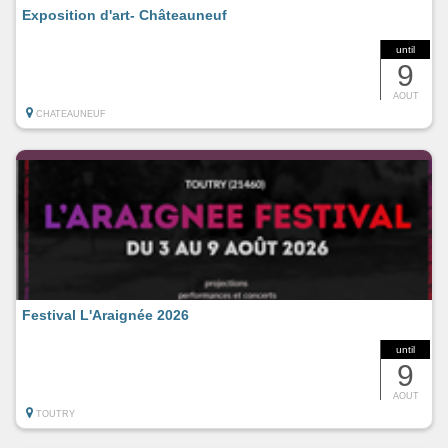
Exposition d'art- Châteauneuf
until
9
AOUT
CHATEAUNEUF
Festival L'Araignée 2026
until
9
AOUT
TOUTRY