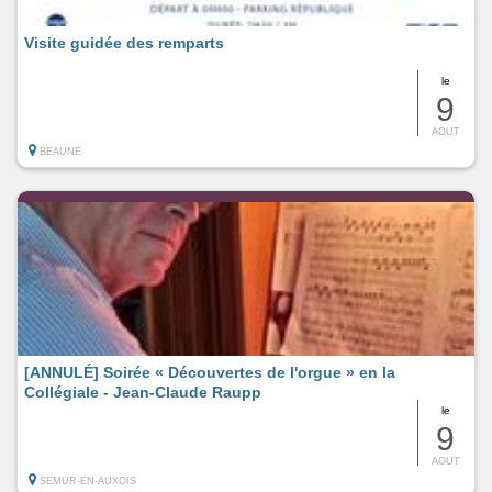
Visite guidée des remparts
le
9
AOUT
BEAUNE
[ANNULÉ] Soirée « Découvertes de l'orgue » en la
Collégiale - Jean-Claude Raupp
le
9
AOUT
SEMUR-EN-AUXOIS