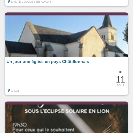
SAINTE-COLOMBE-EN-AUXOIS
Un jour une église en pays Châtillonnais
le
11
AOUT
BALOT