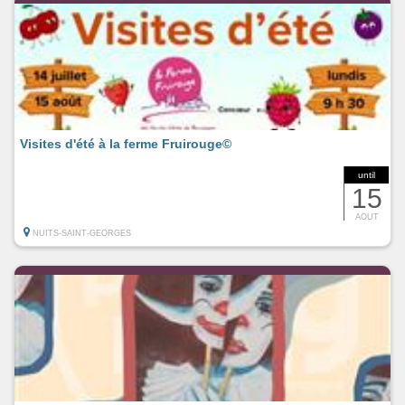
Visites d'été à la ferme Fruirouge©
until
15
AOUT
NUITS-SAINT-GEORGES