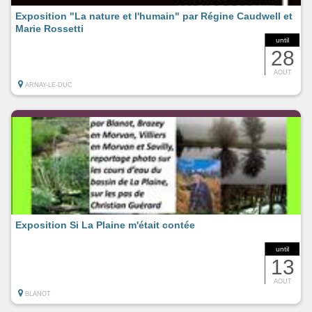
Exposition "La nature et l'humain" par Régine Caudwell et
Marie Rossetti
until
28
AOUT
ARNAY-LE-DUC
Exposition Si La Plaine m'était contée
until
13
AOUT
BLANOT