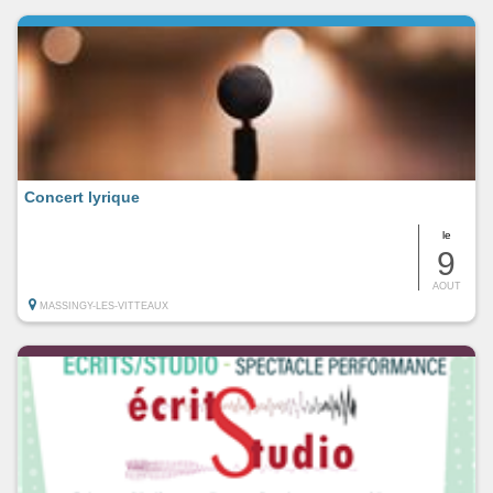
Concert lyrique
le
9
AOUT
MASSINGY-LES-VITTEAUX