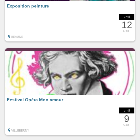
Exposition peinture
until
12
AOUT
BEAUNE
Festival Opéra Mon amour
until
9
AOUT
VILLEBERNY