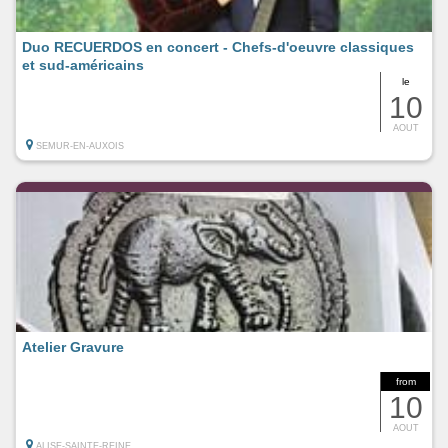
Duo RECUERDOS en concert - Chefs-d'oeuvre classiques
et sud-américains
le
10
AOUT
SEMUR-EN-AUXOIS
Atelier Gravure
from
10
AOUT
ALISE-SAINTE-REINE