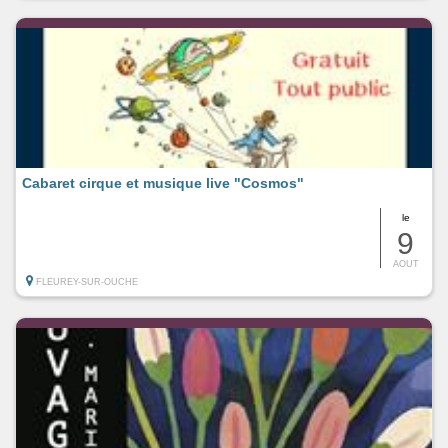
Cabaret cirque et musique live "Cosmos"
le
9
AOUT
FLEUREY-SUR-OUCHE