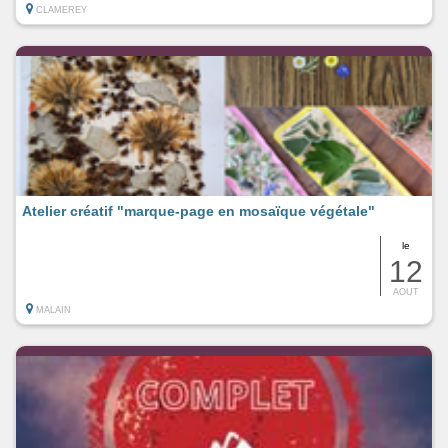
CLAMEREY
Atelier créatif "marque-page en mosaïque végétale"
le
12
AOUT
MALAIN