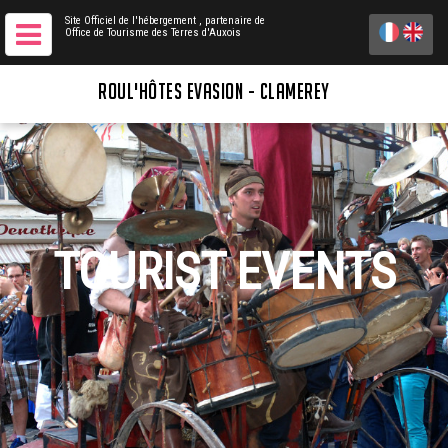
Site Officiel de l'hébergement
, partenaire de
Office de Tourisme des Terres d'Auxois
ROUL'HÔTES EVASION - CLAMEREY
TOURIST EVENTS