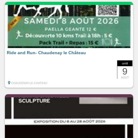
Ride and Run- Chaudenay le Château
until
9
AOUT
CHAUDENAY-LE-CHATEAU