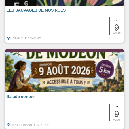
LES SAUVAGES DE NOS RUES
le
9
AOUT
MARIGNY-LE-CAHOUET
Balade contée
le
9
AOUT
SAINT-GERMAIN-DE-MODEON