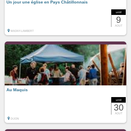
Un jour une église en Pays Châtillonnais
until
9
AOUT
MAGNY-LAMBERT
Au Maquis
until
30
AOUT
DIJON