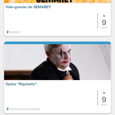
Vide-grenier de SEMAREY
le
9
AOUT
SEMAREY
Opéra "Rigoletto"
le
9
AOUT
COURCELLES-LES-SEMUR